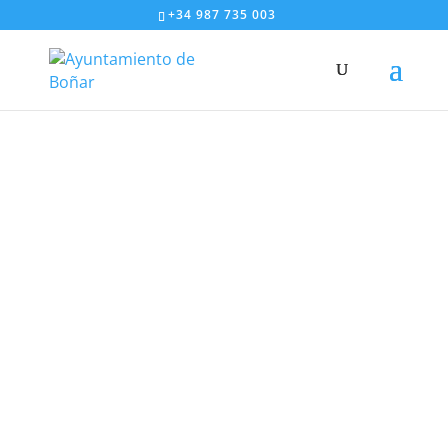
+34 987 735 003
Correo del lejano oriente
Fiestas | Navidad | Reyes Magos
DIC 28, 2023
|
FIESTAS
CORREO DEL LEJANO ORIENTE
QUERID@S MADRES Y PADRES
¡Se acerca el día más especial del año!
Los Reyes Magos, aunque estemos muy lejos,
sabemos muy bien lo complicado que está