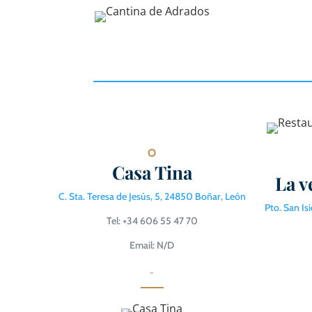
O
Casa Tina
La v
C. Sta. Teresa de Jesús, 5, 24850 Boñar, León
Pto. San Is
Tel: +34 606 55 47 70
Email: N/D
-