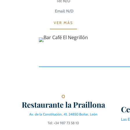
Tel: N/D
Email: N/D
VER MÁS
O
Restaurante la Praillona
Ce
Av. de la Constitución, 41, 24850 Boñar, León
Las 
Tel: +34 987 73 58 10