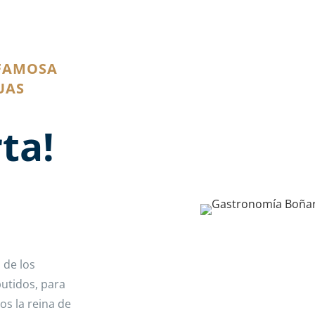
 FAMOSA
UAS
ta!
 de los
utidos, para
s la reina de