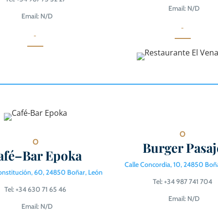
Email: N/D
Email: N/D
-
-
O
O
Burger Pasaj
afé–Bar Epoka
Calle Concordia, 10, 24850 Boñ
Constitución, 60, 24850 Boñar,
León
Tel: +34 987 741 704
Tel: +34 630 71 65 46
Email: N/D
Email: N/D