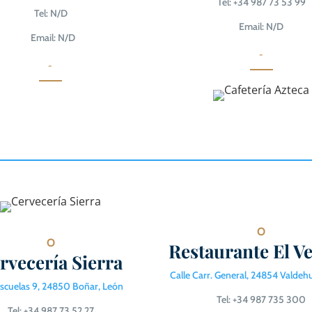
Tel: +34 987 73 53 99
Tel: N/D
Email: N/D
Email: N/D
-
-
O
O
Restaurante El V
rvecería Sierra
Calle Carr. General, 24854 Valdeh
Escuelas 9, 24850 Boñar, León
Tel: +34 987 735 300
Tel: +34 987 73 52 27