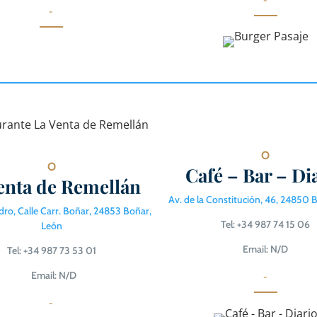
-
-
O
O
Café – Bar – Di
enta de Remellán
Av. de la Constitución, 46, 24850 
idro, Calle Carr. Boñar, 24853 Boñar,
Tel: +34 987 74 15 06
León
Email: N/D
Tel: +34 987 73 53 01
Email: N/D
-
-