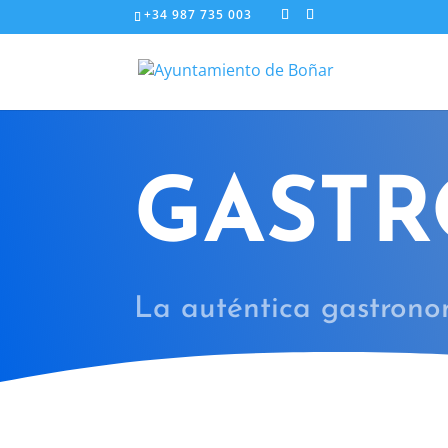
+34 987 735 003
GAST
La auténtica gastron