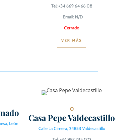
Tel: +34 669 64 66 08
Email: N/D
Cerrado
VER MÁS
O
enado
Casa Pepe Valdecastillo
uesa, León
Calle La Cimera, 24853 Valdecastillo
Tel: +34 987 735 072