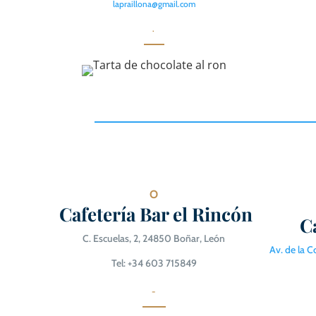
lapraillona@gmail.com
.
O
Cafetería Bar el Rincón
C
C. Escuelas, 2, 24850 Boñar, León
Av. de la 
Tel: +34 603 715849
-