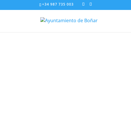
+34 987 735 003
PRC-LE
A PIC