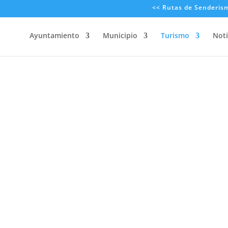
<< Rutas de Senderis
Ayuntamiento
Municipio
Turismo
Noti
 55 – ASC
O CUETO