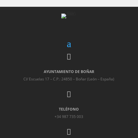

AYUNTAMIENTO DE BOÑAR
Cl/ Escuelas 17 – C.P.: 24850 – Boñar (León – España)

TELÉFONO
+34 987 735 003
