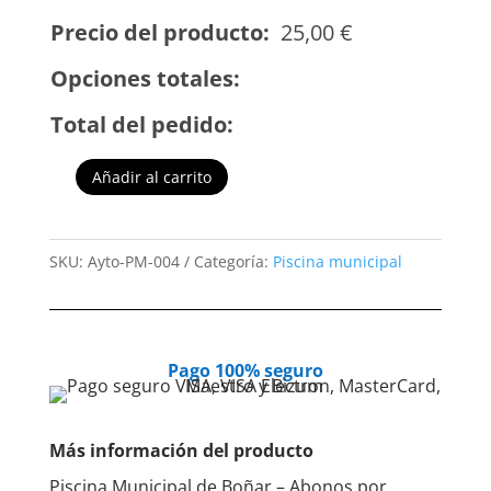
Precio del producto:
25,00
€
Opciones totales:
Total del pedido:
Añadir al carrito
Piscina
-
Abonos
SKU:
Ayto-PM-004
Categoría:
Piscina municipal
por
temporada
completa
Niños
Pago 100% seguro
cantidad
Más información del producto
Piscina Municipal de Boñar – Abonos por