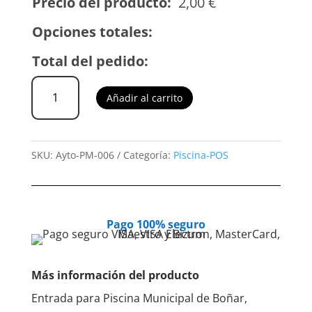
Precio del producto:
2,00
€
Opciones totales:
Total del pedido:
Piscina
Añadir al carrito
-
Entrada
fin
SKU:
Ayto-PM-006
Categoría:
Piscina-POS
de
semana
y
festivos
Pago 100% seguro
Niños
cantidad
Más información del producto
Entrada para Piscina Municipal de Boñar,