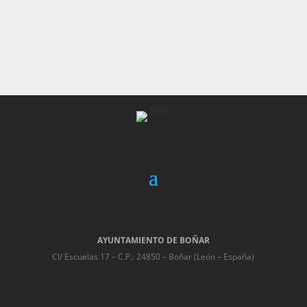
AYUNTAMIENTO DE BOÑAR
Cl/ Escuelas 17 – C.P.: 24850 – Boñar (León – España)