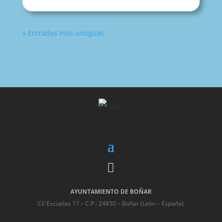
« Entradas más antiguas

AYUNTAMIENTO DE BOÑAR
Cl/ Escuelas 17 – C.P.: 24850 – Boñar (León – España)