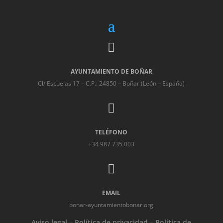

AYUNTAMIENTO DE BOÑAR
Cl/ Escuelas 17 – C.P.: 24850 – Boñar (León – España)

TELÉFONO
+34 987 735 003

EMAIL
bonar-ayuntamientobonar.org
Aviso legal
–
Política de privacidad
–
Política de