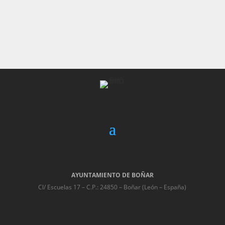
AYUNTAMIENTO DE BOÑAR
Cl/ Escuelas 17 – C.P.: 24850 – Boñar (León – España)