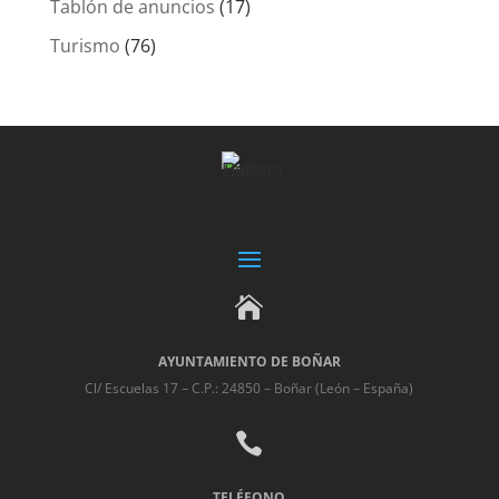
Tablón de anuncios
(17)
Turismo
(76)

AYUNTAMIENTO DE BOÑAR
Cl/ Escuelas 17 – C.P.: 24850 – Boñar (León – España)

TELÉFONO