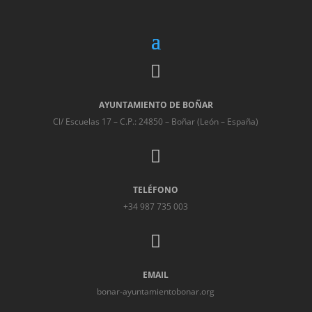

AYUNTAMIENTO DE BOÑAR
Cl/ Escuelas 17 – C.P.: 24850 – Boñar (León – España)

TELÉFONO
+34 987 735 003

EMAIL
bonar-ayuntamientobonar.org