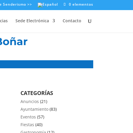
e Senderismo >>
0 elementos
cias
Sede Electrónica
Contacto
Boñar
CATEGORÍAS
Anuncios
(21)
Ayuntamiento
(83)
Eventos
(57)
Fiestas
(40)
Gastronomía
(12)