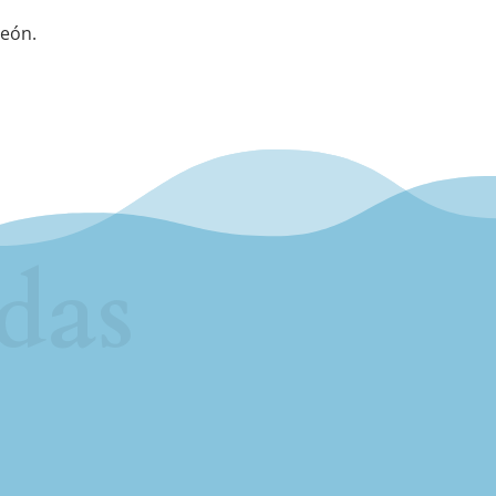
León.
das