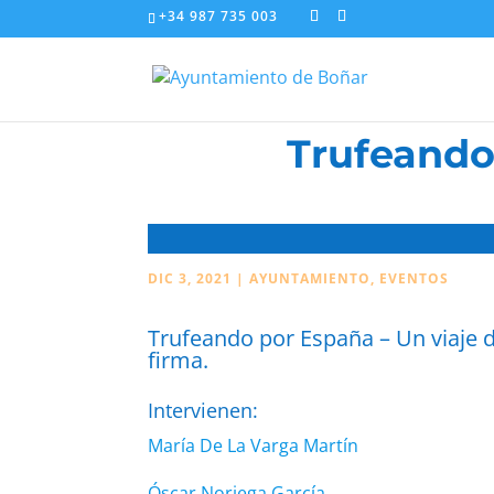
+34 987 735 003
Trufeando
DIC 3, 2021
|
AYUNTAMIENTO
,
EVENTOS
Trufeando por España – Un viaje d
firma.
Intervienen:
María De La Varga Martín
Óscar Noriega García