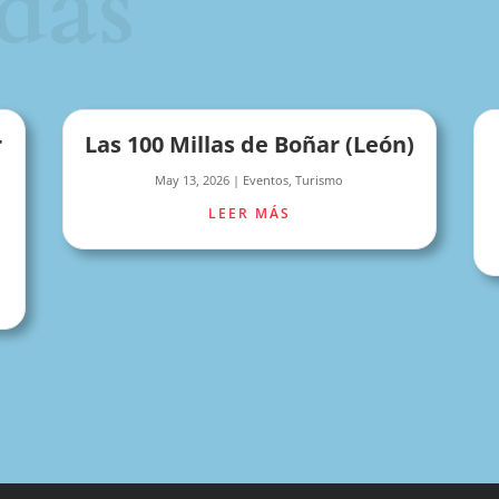
das
r
Las 100 Millas de Boñar (León)
May 13, 2026
|
Eventos
,
Turismo
LEER MÁS