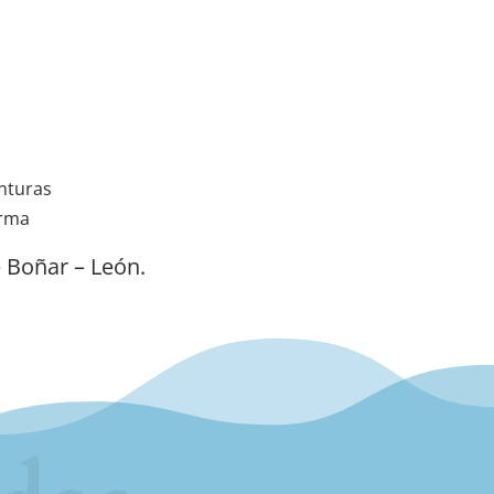
irma
 Boñar – León.