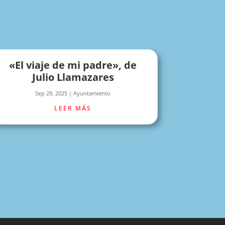
«El viaje de mi padre», de
Julio Llamazares
Sep 29, 2025
|
Ayuntamiento
LEER MÁS