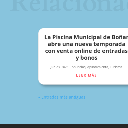
Relaciona
La Piscina Municipal de Boña
abre una nueva temporada
con venta online de entradas
y bonos
Jun 23, 2026
|
Anuncios
,
Ayuntamiento
,
Turismo
LEER MÁS
« Entradas más antiguas