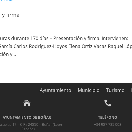
 y firma
ras durante 170 días – Presentación y firma. Intervienen:
García Carlos Rodríguez-Hoyos Elena Ortiz Vacas Raquel Ló
ión y...
Ayuntamiento
Municipio
Turismo


AYUNTAMIENTO DE BOÑAR
TELÉFONO
scuelas 17 – C.P.: 24850 – Boñar (León
+34 987 735 003
– España)