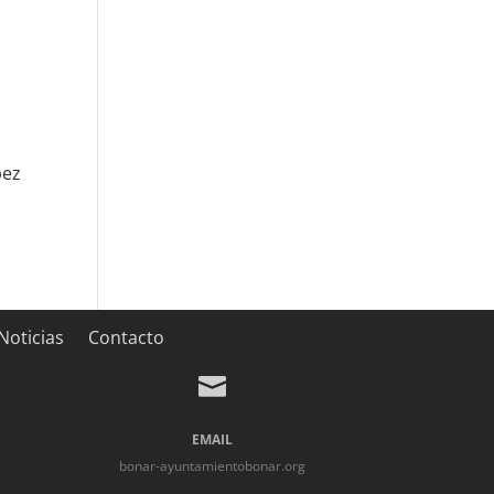
pez
Noticias
Contacto

EMAIL
bonar-ayuntamientobonar.org