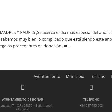
RES Y PADRES ¡Se acerca el día más especial del año! L
 sabemos muy bien lo complicado que está siendo este año
egalos procedentes de donación. 👑...
Ayuntamiento
Municipio
Turismo


AYUNTAMIENTO DE BOÑAR
TELÉFONO
scuelas 17 – C.P.: 24850 – Boñar (León
+34 987 735 003
– España)