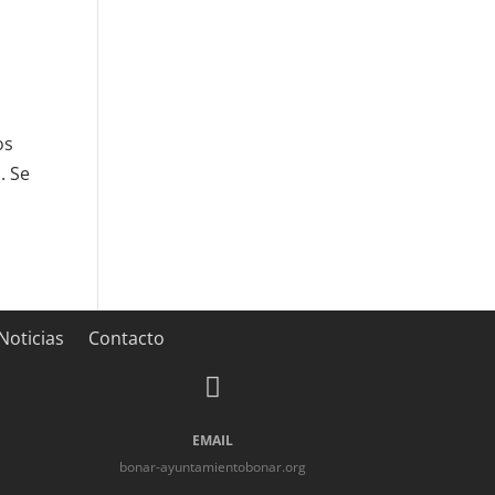
os
. Se
Noticias
Contacto

EMAIL
bonar-ayuntamientobonar.org